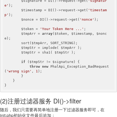
        $signature = DI()->request->get(
'signatur
e'
);

        $timestamp = DI()->request->get(
'timestam
p'
);

        $nonce = DI()->request->get(
'nonce'
);  

        $token = 
'Your Token Here ...'
;

        $tmpArr = 
array
($token, $timestamp, $nonc
e);

        sort($tmpArr, SORT_STRING);

        $tmpStr = implode( $tmpArr );

        $tmpStr = sha1( $tmpStr );

if
 ($tmpStr != $signature) {

throw
new
 PhalApi_Exception_BadRequest
(
'wrong sign'
, 
1
);

        }

    }

}
(2)注册过滤器服务 DI()->filter
随后，我们只需要再简单地注册一下过滤器服务即可，在
init.php初始化文件最后追加：