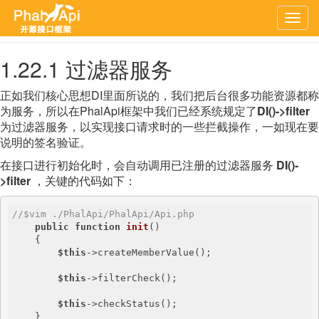
上一章
文档首页
下一章
Togg
navig
1.22.1 过滤器服务
正如我们核心思想DI里面所说的，我们把后台很多功能资源都称
为服务，所以在PhalApi框架中我们已经系统规定了
DI()->filter
为过滤器服务，以实现接口请求时的一些拦截操作，一如现在要
说明的签名验证。
在接口进行初始化时，会自动调用已注册的过滤器服务
DI()-
>filter
，关键的代码如下：
//$vim ./PhalApi/PhalApi/Api.php
public
function
init
()
{

$this
->createMemberValue();

$this
->filterCheck();

$this
->checkStatus();

    }
