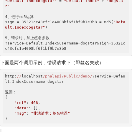
"Default.Indexdogstar"
 = 
"Default.Index"
 + 
"dogsta
r"
4、进行md5运算

sign = 35321cc43cfc1e4008bf6f1bf9b7e3b8 = md5(
"Defa
ult.Indexdogstar"
)

5、请求时，加上签名参数

?service=Default.Index&username=dogstar&sign=35321c
c43cfc1e4008bf6f1bf9b7e3b8
下面是两个调用示例，错误请求下（即签名失败）：
http:
//
localhost
/phalapi/Public/demo/
?service=Defau
lt.Index&username=dogstar

返回：

{

"ret"
: 
406
,

"data"
: [],

"msg"
: 
"非法请求：签名错误"
}