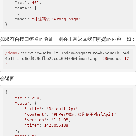
"ret"
: 
401
,

"data"
: [

    ],

"msg"
: 
"非法请求：wrong sign"
}
如果符合接口签名的验证，则会正常返回我们熟悉的内容，如：
/demo/
?service=Default.Index&signature=b75e0a1b574d
4e111a1d6ed3c9cfbe2ccdc09404&timestamp=
123
&nonce=
12
3
会返回：
{

"ret"
: 
200
,

"data"
: {

"title"
: 
"Default Api"
,

"content"
: 
"PHPer您好，欢迎使用PhalApi！"
,

"version"
: 
"1.1.0"
,

"time"
: 
1423055188
    },
