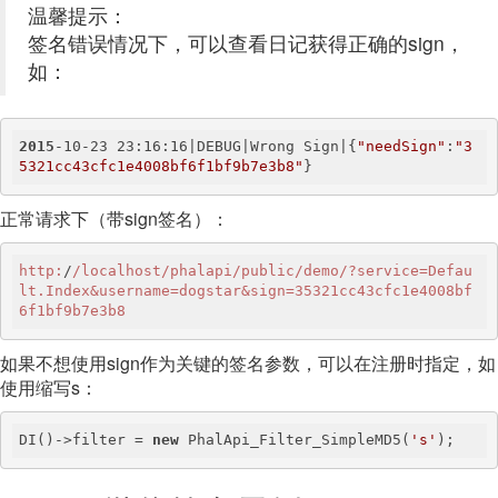
温馨提示：
签名错误情况下，可以查看日记获得正确的sign，
如：
2015
-10-23 23:16:16|DEBUG|Wrong Sign|{
"needSign"
:
"3
5321cc43cfc1e4008bf6f1bf9b7e3b8"
}
正常请求下（带sign签名）：
http:
/
/localhost/phalapi
/public/demo
/?service=Defau
lt.Index&username=dogstar&sign=35321cc43cfc1e4008bf
6f1bf9b7e3b8
如果不想使用sign作为关键的签名参数，可以在注册时指定，如
使用缩写s：
DI()->filter = 
new
 PhalApi_Filter_SimpleMD5(
's'
);