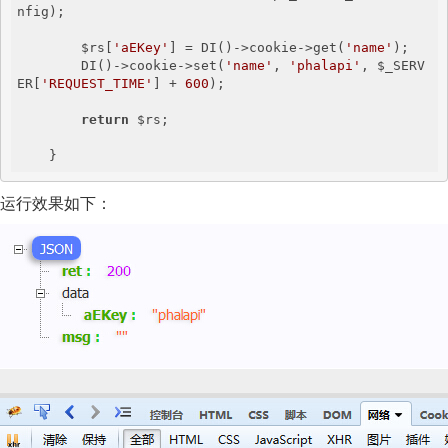
nfig);

        $rs[
'aEKey'
] = DI()->cookie->get(
'name'
);

        DI()->cookie->set(
'name'
, 
'phalapi'
, $_SERV
ER[
'REQUEST_TIME'
] + 
600
);

return
 $rs;

运行效果如下：