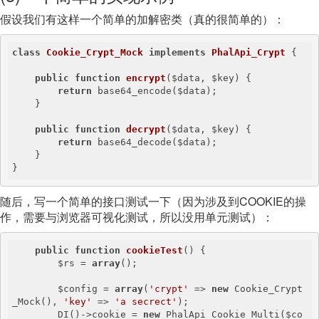
假设我们有这样一个简单的加解密类（真的很简单的）：
class
Cookie_Crypt_Mock
implements
PhalApi_Crypt
{

public
function
encrypt
($data, $key)
{

return
 base64_encode($data);

    }

public
function
decrypt
($data, $key)
{

return
 base64_decode($data);

    }

}
随后，写一个简单的接口测试一下（因为涉及到COOKIE的操
作，需要与浏览器可视化测试，所以没用单元测试）：
public
function
cookieTest
()
{

        $rs = 
array
();

        $config = 
array
(
'crypt'
 => 
new
 Cookie_Crypt
_Mock(), 
'key'
 => 
'a secrect'
);

        DI()->cookie = 
new
 PhalApi_Cookie_Multi($co