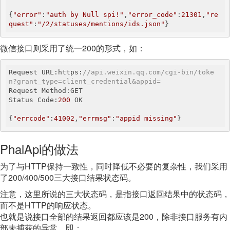
{
"error"
:
"auth by Null spi!"
,
"error_code"
:
21301
,
"re
quest"
:
"/2/statuses/mentions/ids.json"
}
微信接口则采用了统一200的形式，如：
Request URL:https:
//api.weixin.qq.com/cgi-bin/toke
n?grant_type=client_credential&appid=
Request Method:GET

Status Code:
200
 OK

{
"errcode"
:
41002
,
"errmsg"
:
"appid missing"
}
PhalApi的做法
为了与HTTP保持一致性，同时降低不必要的复杂性，我们采用
了200/400/500三大接口结果状态码。
注意，这里所说的三大状态码，是指接口返回结果中的状态码，
而不是HTTP的响应状态。
也就是说接口全部的结果返回都应该是200，除非接口服务有内
部未捕获的异常，即：