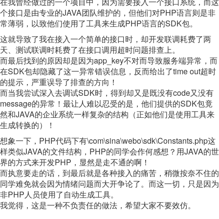
在我曾经做过的一个项目中，因为需要接入一个接口系统，而这
个接口是由专业的JAVA团队维护的，但他们对PHP语言则是非
常薄弱，以致他们使用了工具来生成PHP语言的SDK包。
这就导致了我在接入一个简单的接口时，却开发联调耗费了两
天、测试联调时耗费了在接口调用超时问题排查上。
而最后找到的原因却是因为app_key不对而导致服务端异常，而
在SDK包却隐藏了这一异常错误信息，反而给出了time out超时
的提示，严重误导了排查的方向！
而当我尝试深入去调试SDK时，得到却又是既没有code又没有
message的异常！最让人难以忍受的是，他们提供的SDK包竟
然和JAVA的企业系统一样复杂的结构（正如他们是使用工具来
生成转换的）！
想象一下，PHP代码下有\com\sina\webo\sdk\Constants.php这
样类似JAVA的文件结构，PHP的同学会作何感想？用JAVA的世
界的方式来开发PHP，显然是走不通的啊！
而执意要走的话，到最后就是各种接入的痛苦，稍微按奈不住的
同学难免就会因为情绪问题而大开争论了。而这一切，只是因为
非PHP人员使用了自动生成工具。
我觉得，这是一种不负责任的做法，希望大家不要效仿。