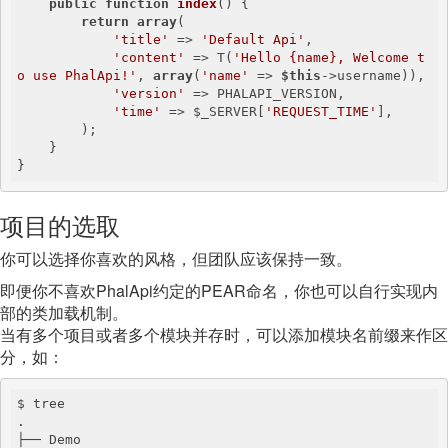
public
function
index
()
{

return
array
(

'title'
 => 
'Default Api'
,

'content'
 => T(
'Hello {name}, Welcome t
o use PhalApi!'
, 
array
(
'name'
 => 
$this
->username)),

'version'
 => PHALAPI_VERSION,

'time'
 => $_SERVER[
'REQUEST_TIME'
],

        );

    }

}
项目的选取
你可以选择你喜欢的风格，但团队应该保持一致。
即便你不喜欢PhalApi约定的PEAR命名，你也可以自行实现内
部的类加载机制。
当有多个项目或者多个模块并存时，可以添加模块名前缀来作区
分，如：
$ tree

.

├── Demo
