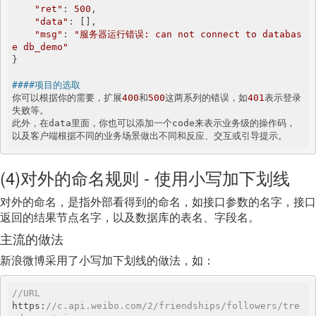
"ret"
: 
500
,

"data"
: [],

"msg"
: 
"服务器运行错误: can not connect to databas
e db_demo"
}

####项目的选取
你可以根据你的需要，扩展
400
和
500
这两系列的错误，如
401
表示登录
失败等。  

此外，在data里面，你也可以添加一个code来表示业务级的操作码，
(4)对外的命名规则 - 使用小写加下划线
对外的命名，是指外部看得到的命名，如接口参数的名字，接口
返回的结果节点名字，以及数据库的表名、字段名。
主流的做法
新浪微博采用了小写加下划线的做法，如：
//URL
https:
//c.api.weibo.com/2/friendships/followers/tre