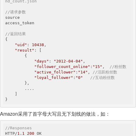
nd_count.json
//请求参数
source

access_token

//返回结果
{

"uid"
: 
10438
,

"result"
: [            

        {

"days"
: 
"2012-04-04"
,

"follower_count_online"
:
"15"
,  
//粉丝数 
"active_follower"
:
"14"
, 
//活跃粉丝数
"loyal_follower"
:
"0"
//互动粉丝数      
        },

        ....

    ]

Amazon采用了首字母大写且无下划线的做法，如：
//Responses
HTTP/
1.1
200