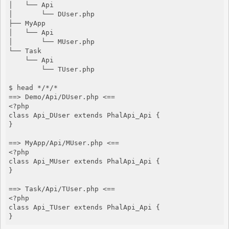
│   └── Api

│       └── DUser.php

├── MyApp

│   └── Api

│       └── MUser.php

└── Task

    └── Api

        └── TUser.php

$ head */*/*

==> Demo/Api/DUser.php <==

<?php

class Api_DUser extends PhalApi_Api {

}

==> MyApp/Api/MUser.php <==

<?php

class Api_MUser extends PhalApi_Api {

}

==> Task/Api/TUser.php <==

<?php

class Api_TUser extends PhalApi_Api {

}