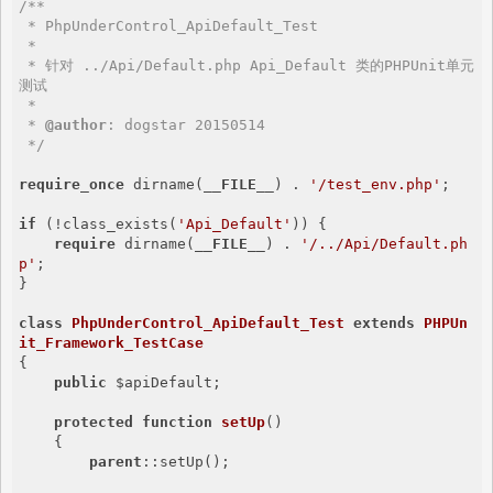
/**

 * PhpUnderControl_ApiDefault_Test

 *

 * 针对 ../Api/Default.php Api_Default 类的PHPUnit单元
测试

 *

 * 
@author
: dogstar 20150514

 */
require_once
 dirname(
__FILE__
) . 
'/test_env.php'
;

if
 (!class_exists(
'Api_Default'
)) {

require
 dirname(
__FILE__
) . 
'/../Api/Default.ph
p'
;

}

class
PhpUnderControl_ApiDefault_Test
extends
PHPUn
it_Framework_TestCase
{

public
 $apiDefault;

protected
function
setUp
()
{

parent
::setUp();
