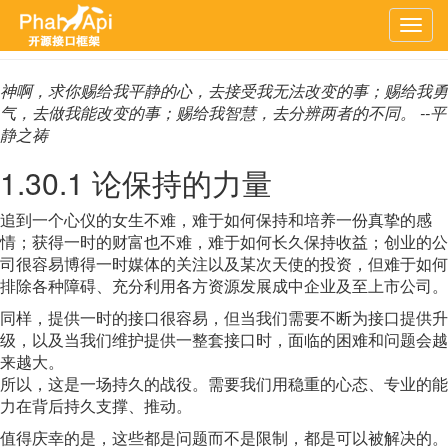
上一章
文档首页
下一章
Togg
navig
神啊，求你赐给我平静的心，去接受我无法改变的事；赐给我勇
气，去做我能改变的事；赐给我智慧，去分辨两者的不同。 --平
静之祷
1.30.1 论保持的力量
追到一个心仪的女生不难，难于如何保持和培养一份真挚的感
情；获得一时的财富也不难，难于如何长久保持收益；创业的公
司很容易博得一时媒体的关注以及某次天使的投资，但难于如何
排除各种障碍、充分利用各方资源发展成中企业及至上市公司。
同样，提供一时的接口很容易，但当我们需要不断为接口提供升
级，以及当我们维护提供一整套接口时，面临的困难和问题会越
来越大。
所以，这是一场持久的战役。需要我们用稳重的心态、专业的能
力在背后持久支撑、推动。
值得庆幸的是，这些都是问题而不是限制，都是可以被解决的。