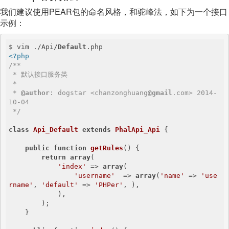
我们建议使用PEAR包的命名风格，和驼峰法，如下为一个接口
示例：
$ vim ./Api/
Default
<?php
/**

 * 默认接口服务类

 *

 * 
@author
: dogstar <chanzonghuang
@gmail
.com> 2014-
10-04

 */
class
Api_Default
extends
PhalApi_Api
{

public
function
getRules
()
{

return
array
(

'index'
 => 
array
(

'username'
  => 
array
(
'name'
 => 
'use
rname'
, 
'default'
 => 
'PHPer'
, ),

            ),

        );

    }
