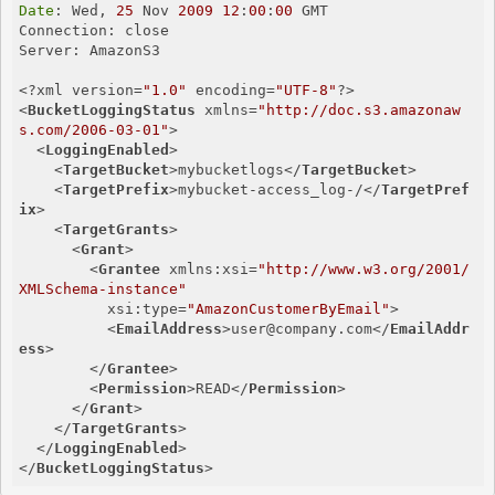
Date
: Wed, 
25
 Nov 
2009
12
:
00
:
00
 GMT

Connection: close

Server: AmazonS3

<?xml version=
"1.0"
 encoding=
"UTF-8"
<
BucketLoggingStatus
xmlns
=
"http://doc.s3.amazonaw
s.com/2006-03-01"
>
<
LoggingEnabled
>
<
TargetBucket
>
mybucketlogs
</
TargetBucket
>
<
TargetPrefix
>
mybucket-access_log-/
</
TargetPref
ix
>
<
TargetGrants
>
<
Grant
>
<
Grantee
xmlns:xsi
=
"http://www.w3.org/2001/
XMLSchema-instance"
xsi:type
=
"AmazonCustomerByEmail"
>
<
EmailAddress
>
user@company.com
</
EmailAddr
ess
>
</
Grantee
>
<
Permission
>
READ
</
Permission
>
</
Grant
>
</
TargetGrants
>
</
LoggingEnabled
>
</
BucketLoggingStatus
>