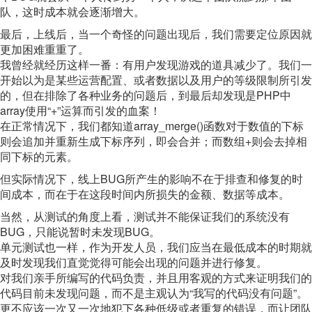
队，这时成本就会逐渐增大。
最后，上线后，当一个奇怪的问题出现后，我们需要定位原因就
更加困难重重了。
我曾经就经历这样一番：有用户发现游戏的道具减少了。我们一
开始以为是某些运营配置、或者数据以及用户的等级限制所引发
的，但在排除了各种业务的问题后，到最后却发现是PHP中
array使用“+”运算而引发的血案！
在正常情况下，我们都知道array_merge()函数对于数值的下标
则会追加并重新生成下标序列，即会合并；而数组+则会去掉相
同下标的元素。
但实际情况下，线上BUG所产生的影响不在于排查和修复的时
间成本，而在于在这段时间内所损失的金额、数据等成本。
当然，从测试的角度上看，测试并不能保证我们的系统没有
BUG，只能说暂时未发现BUG。
单元测试也一样，作为开发人员，我们应当在最低成本的时期就
及时发现我们直觉觉得可能会出现的问题并进行修复。
对我们亲手所编写的代码负责，并且用客观的方式来证明我们的
代码目前未发现问题，而不是主观认为“我写的代码没有问题”。
更不应该一次又一次地犯下各种低级或者重复的错误，而让团队