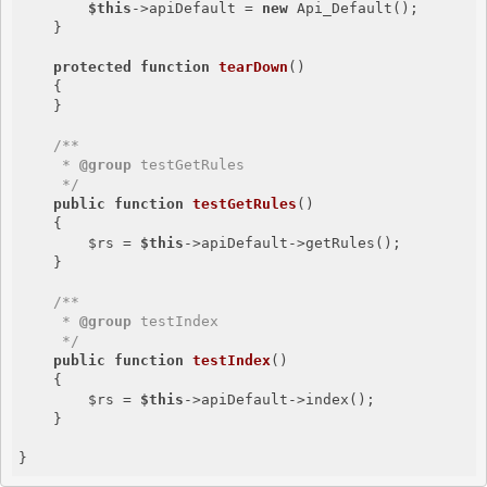
$this
->apiDefault = 
new
 Api_Default();

    }

protected
function
tearDown
()
{

    }

/**

     * 
@group
 testGetRules

     */
public
function
testGetRules
()
{

        $rs = 
$this
->apiDefault->getRules();

    }

/**

     * 
@group
 testIndex

     */
public
function
testIndex
()
{

        $rs = 
$this
->apiDefault->index();

    }

}