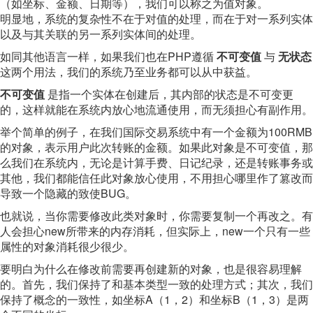
（如坐标、金额、日期等），我们可以称之为值对象。
明显地，系统的复杂性不在于对值的处理，而在于对一系列实体
以及与其关联的另一系列实体间的处理。
如同其他语言一样，如果我们也在PHP遵循
不可变值
与
无状态
这两个用法，我们的系统乃至业务都可以从中获益。
不可变值
是指一个实体在创建后，其内部的状态是不可变更
的，这样就能在系统内放心地流通使用，而无须担心有副作用。
举个简单的例子，在我们国际交易系统中有一个金额为100RMB
的对象，表示用户此次转账的金额。如果此对象是不可变值，那
么我们在系统内，无论是计算手费、日记纪录，还是转账事务或
其他，我们都能信任此对象放心使用，不用担心哪里作了篡改而
导致一个隐藏的致使BUG。
也就说，当你需要修改此类对象时，你需要复制一个再改之。有
人会担心new所带来的内存消耗，但实际上，new一个只有一些
属性的对象消耗很少很少。
要明白为什么在修改前需要再创建新的对象，也是很容易理解
的。首先，我们保持了和基本类型一致的处理方式；其次，我们
保持了概念的一致性，如坐标A（1，2）和坐标B（1，3）是两