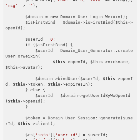
'msg'
 => 
''
);

        $domain = 
new
 Domain_User_Login_Weixin();

        $isFirstBind = $domain->isFirstBind(
$this
->
openId);

        $userId = 
0
;

if
 ($isFirstBind) {

            $userId = Domain_User_Generator::create
UserForWeixin(

$this
->openId, 
$this
->nickname, 
$this
->avatar);

            $domain->bindUser($userId, 
$this
->openI
d, 
$this
->token, 
$this
->expiresIn);

        } 
else
 {

            $userId = $domain->getUserIdByWxOpenId
(
$this
->openId);

        }

        $token = Domain_User_Session::generate($use
rId, 
$this
->client);

        $rs[
'info'
][
'user_id'
] = $userId;
