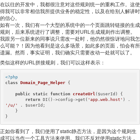
在以往的开发中，我都很注意对这些规则统一的重构工作。这使
得我可以非常相信我所提供业务的稳定性，以及在给别人解讲时
的信心。
如有一次，我们有一个大型的系统中的一个页面跳转链接的生成
规则，后来系统进行了调整，需要对URL生成规则作出调整。
我跟另一位新来的同事说只需改一处时，他仍然很惊讶地问我怎
么可能？！因为他看到是这么多场景，如此多的页面，怕会有所
遗漏。然而，事实证明，我们确实只需要改动一处就可以了。
类似这样的URL拼接规则，我们可以这样表示：
<?php
class
Domain_Page_Helper
{

public
static
function
createUrl
($userId)
{

return
 DI()->config->get(
'app.web.host'
) . 
'/u/'
 . $userId;

    }

}
正如你看到了，我们使用了static静态方法，是因为这个规则生
成可以当作一个工具方法来使用。我们不反对使用static方法，