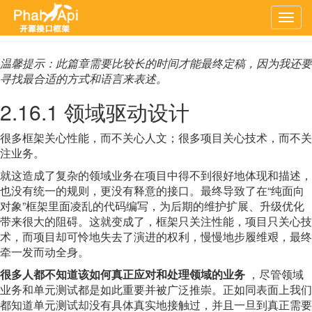
上一章
文档首页
下一章
Togg
navig
温馨提示：此篇章需要比较长的时间才能最终定稿，因为我还要
寻找最合适的方式和语言来表述。
2.16.1 领域驱动设计
很多框架关心性能，而不关心人文；很多项目关心技术，而不关
注业务。
就这造成了复杂的领域业务在项目中得不到很好地体现和描述，
也没有统一的规则，更没有释意的接口。最终导致了在“纯面向
对象”框架里面凌乱的代码编写，为后期的维护扩展、升级优化
带来很大的阻碍。这就变成了，框架只关注性能，项目只关心技
术，而项目却可怜地失去了演进的权利，慢慢地步履维艰，最终
牵一发而动全身。
很多人都不知道该如何真正应对和处理领域的业务
，尽管领域
业务和单元测试都是如此重要并被广泛推崇。正如同表面上我们
都知道单元测试却没有具体真实地接触过，并且一旦到真正需要