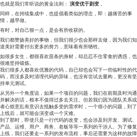
也就是我们常听说的黄金法则：
演变优于剧变
。
同样，在持续集成中，也提倡着类似的理念，即：越痛苦的事
情，越早做。
有时，对自己狠一点，是会有所收获的。
我们都赞扬美好的事物，但我们很少也会那样去做，因为我们知
道美好需要付出更多的努力，意味着有所牺牲。
如很多女生，都很喜欢苗条的身材，却总忍不住零食的诱惑，也
很难坚持锻炼。
我们很多人都喜欢优雅的代码，自已却也会写下一些临时性的代
码，而没多及时清理代码的异味，也没有尝试去重构，更没有坚
持单元测试。
从另外一个角度说，如果一个项目的问题，我们在前期及时沟通
并解决的话，根本不值得过多去关注。但若我们因为团队关系或
者心烦意乱有意识去抵触多变的需求时，一个很小的问题，到了
上线后，就可能会演变成一个灾难。
到了那时，即使只是一行代码的改变，也会涉及到开发、测试、
产品、运维、用户、商务、老板等等一系列的干涉人。为了修复
上线，我们还要走一系列的发布流程，事后还需要为这样的故障