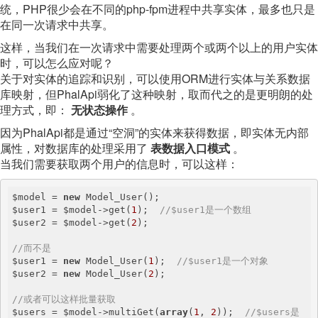
统，PHP很少会在不同的php-fpm进程中共享实体，最多也只是
在同一次请求中共享。
这样，当我们在一次请求中需要处理两个或两个以上的用户实体
时，可以怎么应对呢？
关于对实体的追踪和识别，可以使用ORM进行实体与关系数据
库映射，但PhalApi弱化了这种映射，取而代之的是更明朗的处
理方式，即：
无状态操作
。
因为PhalApi都是通过“空洞”的实体来获得数据，即实体无内部
属性，对数据库的处理采用了
表数据入口模式
。
当我们需要获取两个用户的信息时，可以这样：
$model = 
new
 Model_User();

$user1 = $model->get(
1
);  
//$user1是一个数组
$user2 = $model->get(
2
);

//而不是
$user1 = 
new
 Model_User(
1
);  
//$user1是一个对象
$user2 = 
new
 Model_User(
2
);

//或者可以这样批量获取
$users = $model->multiGet(
array
(
1
, 
2
));  
//$users是