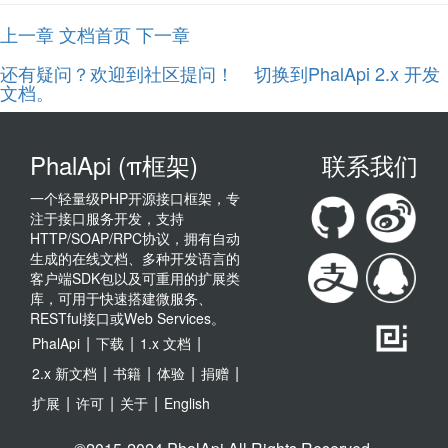
上一章
文档首页
下一章
还有疑问？欢迎到社区提问！
切换到PhalApi 2.x 开发
文档。
PhalApi (π框架)
联系我们
一个轻量级PHP开源接口框架，专
注于接口服务开发，支持
HTTP/SOAP/RPC协议，拥有自动
生成的在线文档、多种开发语言的
客户端SDK包以及可重用的扩展类
库，可用于快速搭建微服务、
RESTful接口或Web Services。
|
|
|
PhalApi
下载
1.x 文档
|
|
|
|
2.x 新文档
书籍
体验
捐赠
|
|
|
扩展
许可
关于
English