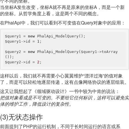
个不同的坐标。
当坐标A发生改变，坐标A就不再是原来的坐标A，而是一个新
的坐标。从哲学角度上看，这是两个不同的概念。
在PhalApi中，我们可以看到不可变值在Query对象中的应用：
$query1 = 
new
 PhalApi_ModelQuery();

$query1->id = 
1
;

$query2 = 
new
 PhalApi_ModelQuery($query1->toArray
());

$query2->id = 
2
;
这样以后，我们就不再需要小心翼翼维护“漂洋过海”的值对象
了，而是可以轻松地逐层传递，这有点像网络协议的逐层组装。
这又让我想起了《领域驱动设计》一书中较为中肯的说法：
把值对象看成是不可变的。不要给它任何标识，这样可以避免实
体的维护工作，降低设计的复杂性。
(3)无状态操作
前面提到了PHP的运行机制，不同于长时间运行的语言或系