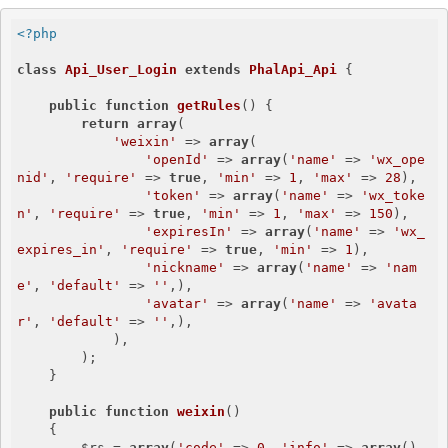
<?php
class
Api_User_Login
extends
PhalApi_Api
{

public
function
getRules
()
{

return
array
(

'weixin'
 => 
array
(

'openId'
 => 
array
(
'name'
 => 
'wx_ope
nid'
, 
'require'
 => 
true
, 
'min'
 => 
1
, 
'max'
 => 
28
),

'token'
 => 
array
(
'name'
 => 
'wx_toke
n'
, 
'require'
 => 
true
, 
'min'
 => 
1
, 
'max'
 => 
150
),

'expiresIn'
 => 
array
(
'name'
 => 
'wx_
expires_in'
, 
'require'
 => 
true
, 
'min'
 => 
1
),

'nickname'
 => 
array
(
'name'
 => 
'nam
e'
, 
'default'
 => 
''
,),

'avatar'
 => 
array
(
'name'
 => 
'avata
r'
, 
'default'
 => 
''
,),

            ),

        );

    }

public
function
weixin
()
{

        $rs = 
array
(
'code'
 => 
0
, 
'info'
 => 
array
(), 