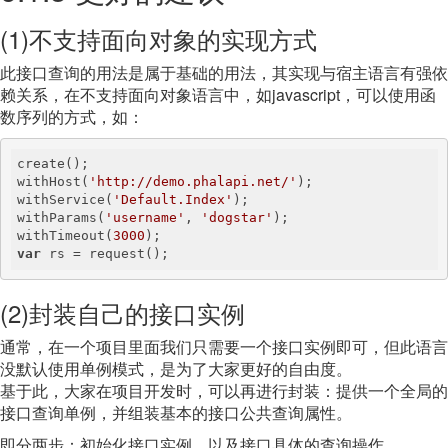
(1)不支持面向对象的实现方式
此接口查询的用法是属于基础的用法，其实现与宿主语言有强依
赖关系，在不支持面向对象语言中，如javascript，可以使用函
数序列的方式，如：
create();

withHost(
'http://demo.phalapi.net/'
);

withService(
'Default.Index'
);

withParams(
'username'
, 
'dogstar'
);

withTimeout(
3000
var
 rs = request();
(2)封装自己的接口实例
通常，在一个项目里面我们只需要一个接口实例即可，但此语言
没默认使用单例模式，是为了大家更好的自由度。
基于此，大家在项目开发时，可以再进行封装：提供一个全局的
接口查询单例，并组装基本的接口公共查询属性。
即分两步：初始化接口实例，以及接口具体的查询操作。