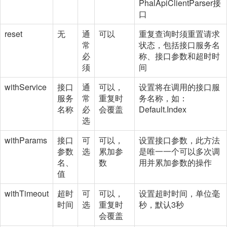
PhalApiClientParser接
口
reset
无
通
可以
重复查询时须重置请求
常
状态，包括接口服务名
必
称、接口参数和超时时
须
间
withService
接口
通
可以，
设置将在调用的接口服
服务
常
重复时
务名称，如：
名称
必
会覆盖
Default.Index
选
withParams
接口
可
可以，
设置接口参数，此方法
参数
选
累加参
是唯一一个可以多次调
名、
数
用并累加参数的操作
值
withTimeout
超时
可
可以，
设置超时时间，单位毫
时间
选
重复时
秒，默认3秒
会覆盖