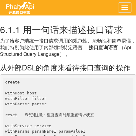
上一章
文档首页
下一章
Togg
navig
6.1.1 用一句话来描述接口请求
为了给客户端统一接口请求调用的规范性、流畅性和简单易懂，
我们特别为此使用了内部领域特定语言：
接口查询语言
（Api
Structured Query Language） 。
从外部DSL的角度来看待接口查询的操作
create
withHost host

withFilter filter

withParser parser

reset
   #特别注意：重复查询时须重置请求状态

withService service

withParams paramName1 paramValue1
