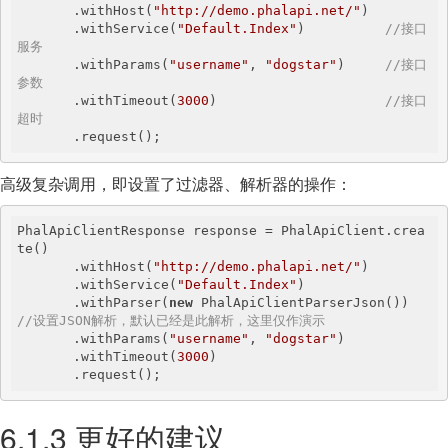
       .withHost(
"http://demo.phalapi.net/"
)

       .withService(
"Default.Index"
)          
//接口
服务
       .withParams(
"username"
, 
"dogstar"
)     
//接口
参数
       .withTimeout(
3000
)                     
//接口
超时
       .request();
高级复杂调用，即设置了过滤器、解析器的操作：
PhalApiClientResponse response = PhalApiClient.crea
te()

       .withHost(
"http://demo.phalapi.net/"
)

       .withService(
"Default.Index"
)

       .withParser(
new
 PhalApiClientParserJson()) 
//设置JSON解析，默认已经是此解析，这里仅作演示
       .withParams(
"username"
, 
"dogstar"
)

       .withTimeout(
3000
)

       .request();
6.1.3 更好的建议