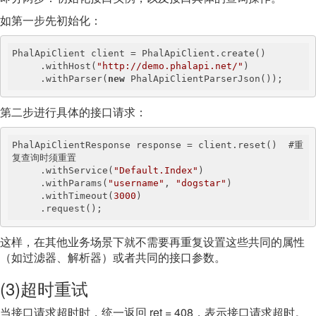
如第一步先初始化：
PhalApiClient client = PhalApiClient.create()

     .withHost(
"http://demo.phalapi.net/"
)

     .withParser(
new
 PhalApiClientParserJson());
第二步进行具体的接口请求：
PhalApiClientResponse response = client.reset()  #重
复查询时须重置

     .withService(
"Default.Index"
)

     .withParams(
"username"
, 
"dogstar"
)

     .withTimeout(
3000
)

     .request();
这样，在其他业务场景下就不需要再重复设置这些共同的属性
（如过滤器、解析器）或者共同的接口参数。
(3)超时重试
当接口请求超时时，统一返回 ret = 408，表示接口请求超时。