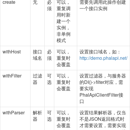
create
无
必
可以，
需要先调用此操作创建
须
重复调
一个接口实例
用时新
建一个
实例，
非单例
模式
withHost
接口
必
可以，
设置接口域名，如：
域名
须
重复时
http://demo.phalapi.net/
会覆盖
withFilter
过滤
可
可以，
设置过滤器，与服务器
器
选
重复时
的DI()->filter对应，需
会覆盖
要实现
PhalApiClientFilter接
口
withParser
解析
可
可以，
设置结果解析器，仅当
器
选
重复时
不是JSON返回格式时
会覆盖
才需要设置，需要实现