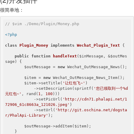
很简单地：
// $vim ./Demo/Plugin/Money.php 
<?php
class
Plugin_Money
implements
Wechat_Plugin_Text
{

public
function
handleText
($inMessage, &$outMes
sage)
{

        $outMessage = 
new
 Wechat_OutMessage_News();

        $item = 
new
 Wechat_OutMessage_News_Item();

        $item->setTitle(
'让红包飞~'
)

            ->setDescription(sprintf(
'您已领取到一个%d
元红包~'
, rand(
1
, 
100
)))

            ->setPicUrl(
'http://cdn71.phalapi.net/1
72906_61c8663a_121026.jpeg'
)

            ->setUrl(
'http://git.oschina.net/dogsta
r/PhalApi-Library'
);

        $outMessage->addItem($item);

    }
