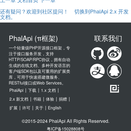
还有疑问？欢迎到社区提问！
切换到PhalApi 2.x 开发
文档。
PhalApi (π框架)
联系我们
一个轻量级PHP开源接口框架，专
注于接口服务开发，支持
HTTP/SOAP/RPC协议，拥有自动
生成的在线文档、多种开发语言的
客户端SDK包以及可重用的扩展类
库，可用于快速搭建微服务、
RESTful接口或Web Services。
|
|
|
PhalApi
下载
1.x 文档
|
|
|
|
2.x 新文档
书籍
体验
捐赠
|
|
|
扩展
许可
关于
English
©2015-2024 PhalApi All Rights Reserved.
粤ICP备15028808号