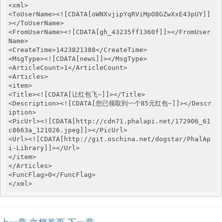
<xml>

<ToUserName><![CDATA[oWNXvjipYqRViMpO8GZwXxE43pUY]]
></ToUserName>

<FromUserName><![CDATA[gh_43235ff1360f]]></FromUser
Name>

<CreateTime>1423821388</CreateTime>

<MsgType><![CDATA[news]]></MsgType>

<ArticleCount>1</ArticleCount>

<Articles>

<item>

<Title><![CDATA[让红包飞~]]></Title>

<Description><![CDATA[您已领取到一个85元红包~]]></Descr
iption>

<PicUrl><![CDATA[http://cdn71.phalapi.net/172906_61
c8663a_121026.jpeg]]></PicUrl>

<Url><![CDATA[http://git.oschina.net/dogstar/PhalAp
i-Library]]></Url>

</item>

</Articles>

<FuncFlag>0</FuncFlag>

</xml>
上一章
文档首页
下一章