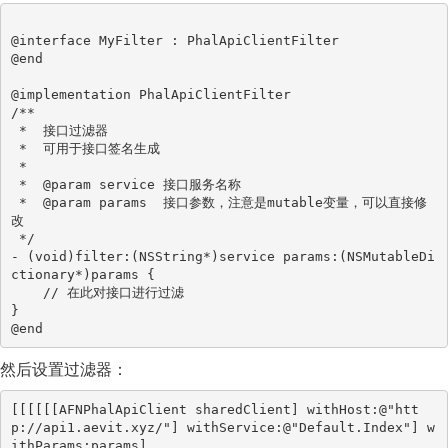
@interface MyFilter : PhalApiClientFilter

@end

@implementation PhalApiClientFilter

/**

 *  接口过滤器

 *  可用于接口签名生成

 *

 *  @param service 接口服务名称

 *  @param params  接口参数，注意是mutable变量，可以直接修
改

 */

- (void)filter:(NSString*)service params:(NSMutableDi
ctionary*)params {

    // 在此对接口进行过滤

}

@end
然后设置过滤器：
[[[[[[AFNPhalApiClient sharedClient] withHost:@"htt
p://api1.aevit.xyz/"] withService:@"Default.Index"] w
ithParams:params]
