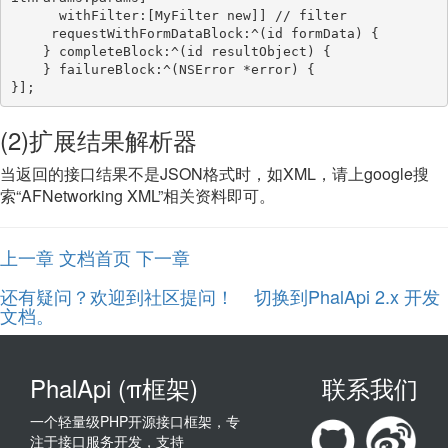
      withFilter:[MyFilter new]] // filter

     requestWithFormDataBlock:^(id formData) {

    } completeBlock:^(id resultObject) {

    } failureBlock:^(NSError *error) {

}];
(2)扩展结果解析器
当返回的接口结果不是JSON格式时，如XML，请上google搜
索“AFNetworking XML”相关资料即可。
上一章
文档首页
下一章
还有疑问？欢迎到社区提问！
切换到PhalApi 2.x 开发
文档。
PhalApi (π框架)
联系我们
一个轻量级PHP开源接口框架，专
注于接口服务开发，支持