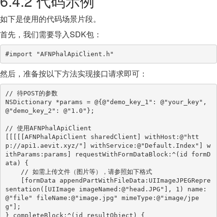
6.4.2 代码示例
如下是使用的代码场景片段。
首先，我们需要导入SDK包：
#import "AFNPhalApiClient.h"
然后，准备按以下方法实现接口请求即可：
// 待POST的参数

NSDictionary *params = @{@"demo_key_1": @"your_key", 
@"demo_key_2": @"1.0"};

// 使用AFNPhalApiClient

[[[[[AFNPhalApiClient sharedClient] withHost:@"htt
p://api1.aevit.xyz/"] withService:@"Default.Index"] w
ithParams:params] requestWithFormDataBlock:^(id formD
ata) {

    // 如需上传文件（图片等），请参照如下格式

    [formData appendPartWithFileData:UIImageJPEGRepre
sentation([UIImage imageNamed:@"head.JPG"], 1) name:
@"file" fileName:@"image.jpg" mimeType:@"image/jpe
g"];

} completeBlock:^(id resultObject) {
