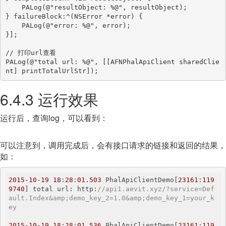
    PALog(@"resultObject: %@", resultObject);

} failureBlock:^(NSError *error) {

    PALog(@"error: %@", error);

}];

// 打印url查看

PALog(@"total url: %@", [[AFNPhalApiClient sharedClie
nt] printTotalUrlStr]);
6.4.3 运行效果
运行后，查询log，可以看到：
可以注意到，调用完成后，会有接口请求的链接和返回的结果，
如：
2015
-10
-19
18
:
28
:
01.503
 PhalApiClientDemo[
23161
:
119
9740
] total url: http:
//api1.aevit.xyz/?service=Def
ault.Index&amp;demo_key_2=1.0&amp;demo_key_1=your_k
ey
2015
-10
-19
18
:
28
:
01.536
 PhalApiClientDemo[
23161
:
119